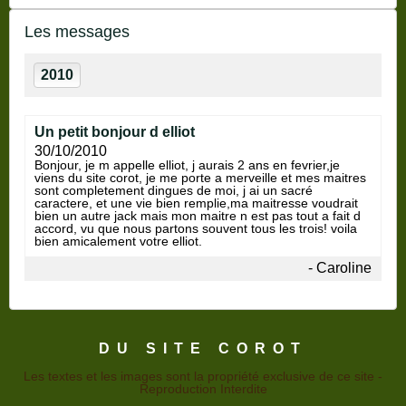
Les messages
2010
un petit bonjour d elliot
30/10/2010
bonjour, je m appelle elliot, j aurais 2 ans en fevrier,je
viens du site corot, je me porte a merveille et mes maitres
sont completement dingues de moi, j ai un sacré
caractere, et une vie bien remplie,ma maitresse voudrait
bien un autre jack mais mon maitre n est pas tout a fait d
accord, vu que nous partons souvent tous les trois! voila
bien amicalement votre elliot.
- Caroline
DU SITE COROT
Les textes et les images sont la propriété exclusive de ce site -
Reproduction Interdite